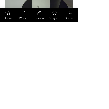
Home
Works
Lesson
Program
Contact
前のページへもどる
HOMEへ移動
MIWA KODA
STUDIO
@all right reserved