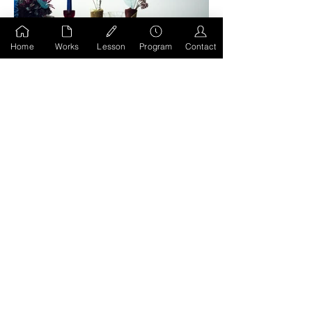
Home
Works
Lesson
Program
Contact
前のページへもどる
HOMEへ移動
MIWA KODA
STUDIO
@all right reserved