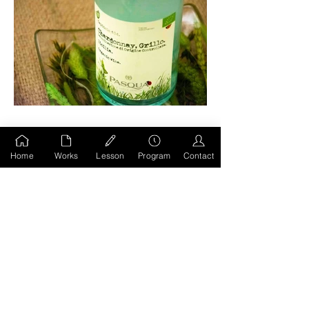
Home
Works
Lesson
Program
Contact
前のページへもどる
HOMEへ移動
MIWA KODA
STUDIO
@all right reserved