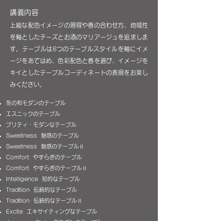
講義内容
上級な配色イメージの習得や香の合わせ方、地域性
を軸としたチーズとお酒のマリアージュを追求しま
す。テーブルは6つのテーブルスタイルを軸にイメ
ージをあてはめ、色彩配色と香を選び、イメージを
キイとしたテーブルコーディネートの表現をお楽し
みください。
冬の和モダンのテーブル
エスニックのテーブル
プリティ・モダンなテーブル
Sweetness 魅惑のテーブル
Sweetness 魅惑のテーブルⅡ
Comfort やすらぎのテーブル
Comfort やすらぎのテーブルⅡ
Intelligence 知的なテーブル
Tradition 伝統的なテーブル
Tradition 伝統的なテーブルⅡ
Excite エキサイティングなテーブル