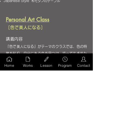
Japanese Style 和モダンのテーブル
Personal Art Class
［色で美人になる］
講義内容
『色で美人になる』がテーマのクラスでは、色の特
徴を知り、自分にあう色を見つけ、持って生まれた
魅力をより一層素敵に表現することを学びます。加
Home
Works
Lesson
Program
Contact
えて、ゲストにお迎えする方を想い、その方にあっ
た配色イメージのテーブルを演出するクラスです。
赤のテーブル Table in Red Tone
オレンジのテーブル Table in Orange Tone
黄色と緑のテーブル Table in Yellow & Green Tone
青と黒のテーブル Table in Blue ＆ Black Tone
青と白のテーブル Table in Blue ＆ White Tone
青と水色のテーブル Table in Light Blue Tone
オレンジと黄色のテーブル Table in Orange & Yellow
Tone