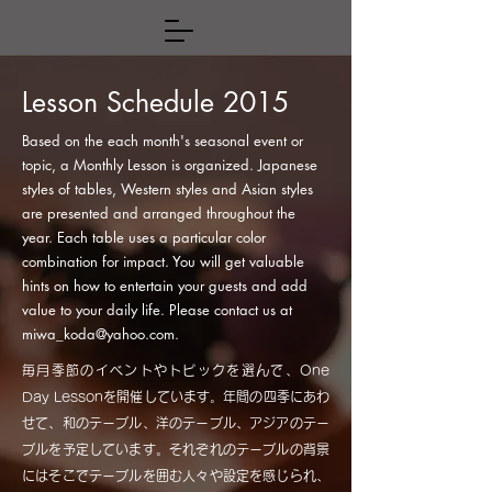
Lesson Schedule 2015
Based on the each month's seasonal event or
topic, a Monthly Lesson is organized. Japanese
styles of tables, Western styles and Asian styles
are presented and arranged throughout the
year. Each table uses a particular color
combination for impact. You will get valuable
hints on how to entertain your guests and add
value to your daily life. Please contact us at
miwa_koda@yahoo.com
.
毎月季節のイベントやトピックを選んで、One
Day Lessonを開催しています。年間の四季にあわ
せて、和のテーブル、洋のテーブル、アジアのテー
ブルを予定しています。それぞれのテーブルの背景
にはそこでテーブルを囲む人々や設定を感じられ、