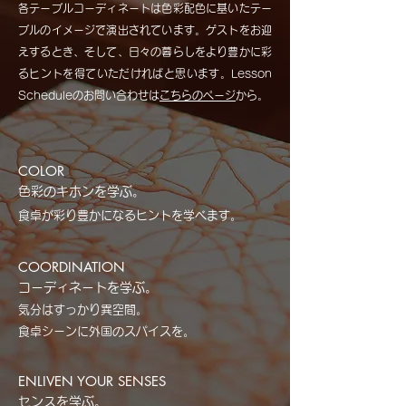
各テーブルコーディネートは色彩配色に基いたテー
ブルのイメージで演出されています。ゲストをお迎
えするとき、そして、日々の暮らしをより豊かに彩
るヒントを得ていただければと思います。Lesson
Scheduleのお問い合わせは
こちらのページ
から。
COLOR
色彩のキホンを学ぶ。
食卓が彩り豊かになるヒントを学べます。
COORDINATION
コーディネートを学ぶ。
気分はすっかり異空間。
食卓シーンに外国のスパイスを。
ENLIVEN YOUR SENSES
センスを学ぶ。