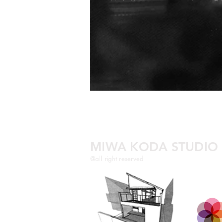
MIWA KODA STUDIO
@all right reserved