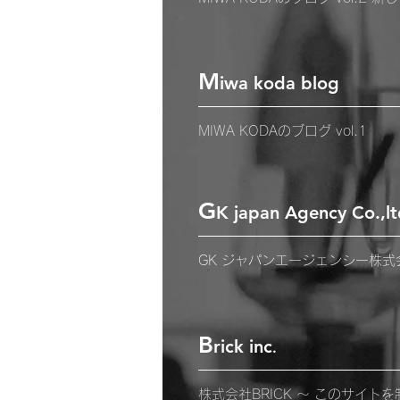
M
iwa koda blog
MIWA KODAのブログ vol.1
G
K japan Agency Co.,lt
GK ジャパンエージェンシー株
B
rick inc
.
株式会社BRICK 〜 このサイ