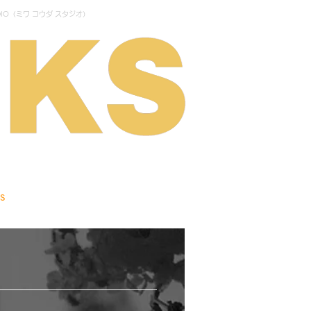
IO（ミワ コウダ スタジオ）
S