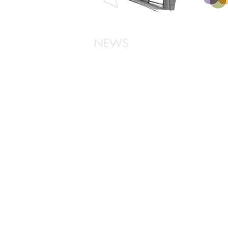
NEWS
HPをスマホ対応にリニューアルいたしま
05
した！
Works3月に伊勢丹新宿マイセンテーブル
03
コーディネートを追加。
Works2月にマイセンを追加。
02
Experien