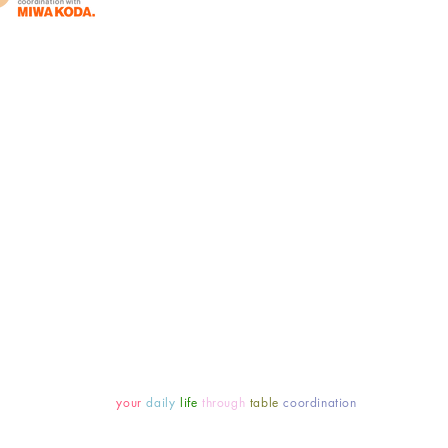
を得意としております。テーブルコーディネートの
ラー診断も行なっております。自分ではうまく見極
に似合う色」の探求をしてみませんか？ご自身のセ
のに変える講座として楽しく診断できます。商品デ
/10/2021
ひ当HP内のギャラリーをご覧になってください。
を取り入れた外国風テーブルコーディネートのご提
/30/2021
ィネーターMIWA KODAへご相談ください。
/27/2021
Table coordination aims to produce fruitful
people, allowing us to spend a luxurious mom
STUDIO would like to help you to create such rel
©2012 MIWA KODA STUDIO ALL RIGHTS RESERVED.
ces of color enliven
your
daily
life
through
table
coordination
.Studio in Ota-