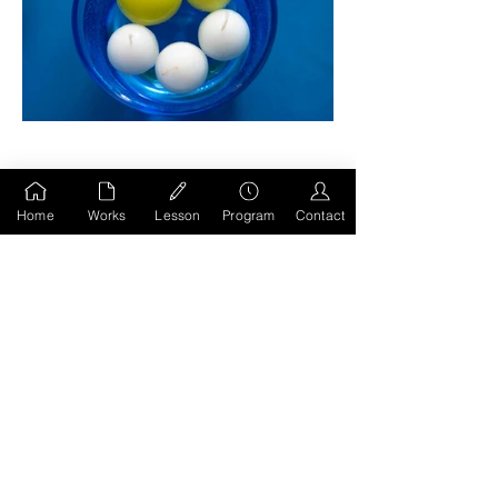
前のページへもどる
Home
Works
Lesson
Program
Contact
HOMEへ移動
MIWA KODA
STUDIO
@all right reserved